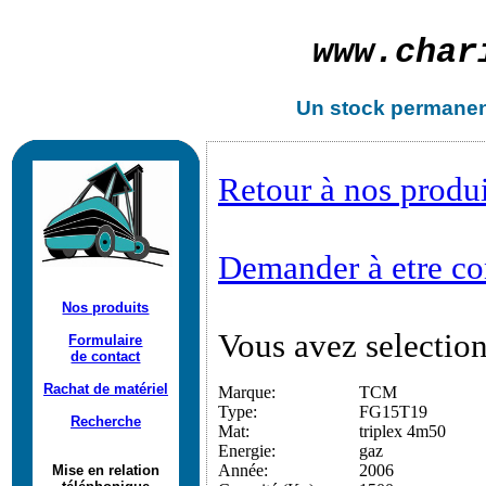
www.
char
Un stock permanen
Retour à nos produi
Demander à etre con
Nos produits
Vous avez selectio
Formulaire
de contact
Rachat de matériel
Marque:
TCM
Type:
FG15T19
Recherche
Mat:
triplex 4m50
Energie:
gaz
Année:
2006
Mise en relation