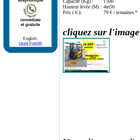
téléphonique
Capacité (Kg) :
1500
Hauteur levée (M) :
4m50
Prix ( € ):
79 € / semaines *
immédiate
et gratuite
cliquez sur l'image
English:
Used Forklift